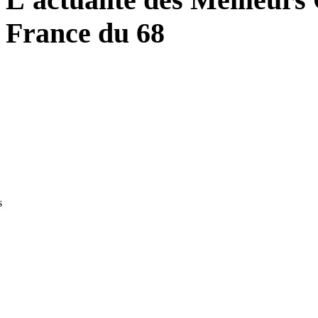
France du 68
s