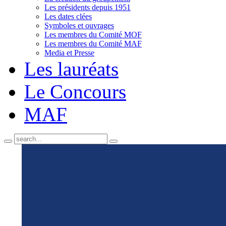
Les présidents depuis 1951
Les dates clées
Symboles et ouvrages
Les membres du Comité MOF
Les membres du Comité MAF
Media et Presse
Les lauréats
Le Concours
MAF